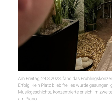
Am Freitag, 24.3.2023, fand das Frühlingskonze
Erfolg! Kein Platz blieb frei; es wurde gesunge
Musikgeschichte, konzentrierte er sich im zweit
am Piano.