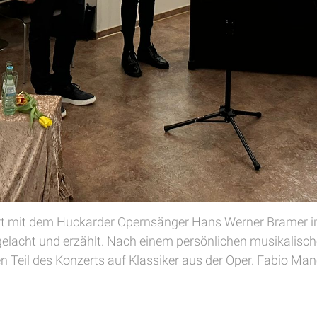
rt mit dem Huckarder Opernsänger Hans Werner Bramer in 
n, gelacht und erzählt. Nach einem persönlichen musikalis
en Teil des Konzerts auf Klassiker aus der Oper. Fabio Ma