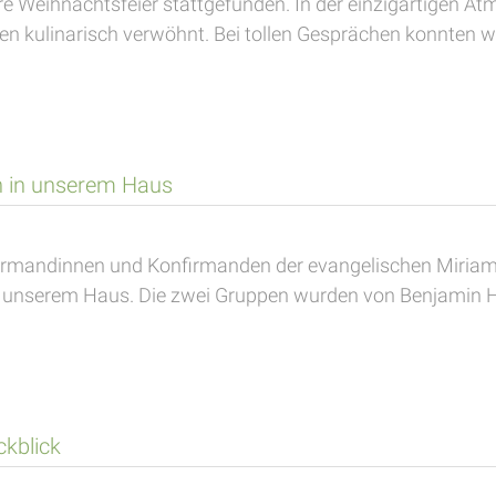
re Weihnachtsfeier stattgefunden. In der einzigartigen A
n kulinarisch verwöhnt. Bei tollen Gesprächen konnten wir
n in unserem Haus
irmandinnen und Konfirmanden der evangelischen Miri
n unserem Haus. Die zwei Gruppen wurden von Benjamin H
ckblick