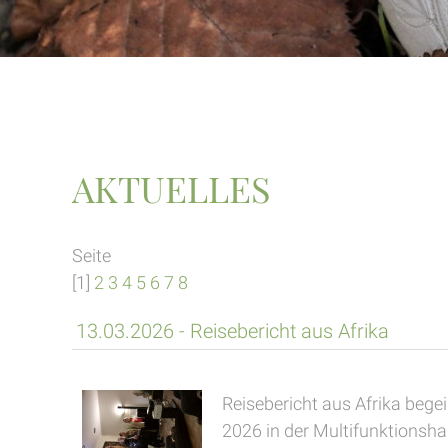
AKTUELLES
Seite
[1]
2
3
4
5
6
7
8
13.03.2026 - Reisebericht aus Afrika
Reisebericht aus Afrika beg
2026 in der Multifunktionsh