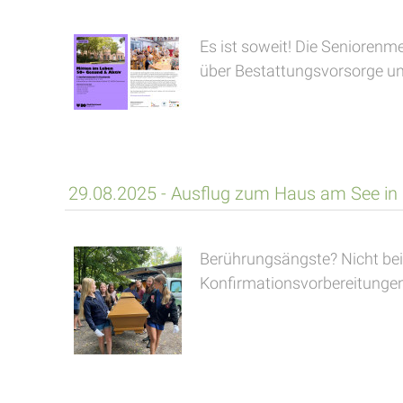
Es ist soweit! Die Seniorenm
über Bestattungsvorsorge und
29.08.2025 - Ausflug zum Haus am See in
Berührungsängste? Nicht bei
Konfirmationsvorbereitungen