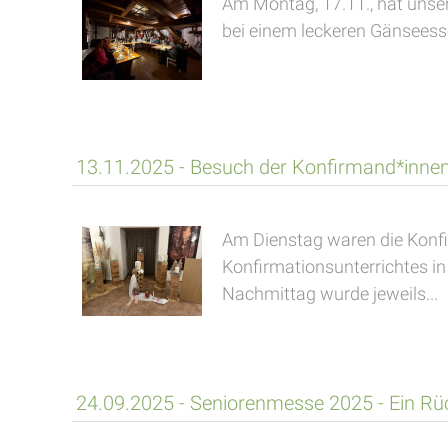
Am Montag, 17.11., hat unse
bei einem leckeren Gänseesse
13.11.2025 - Besuch der Konfirmand*inne
Am Dienstag waren die Konf
Konfirmationsunterrichtes i
Nachmittag wurde jeweils...
24.09.2025 - Seniorenmesse 2025 - Ein Rü