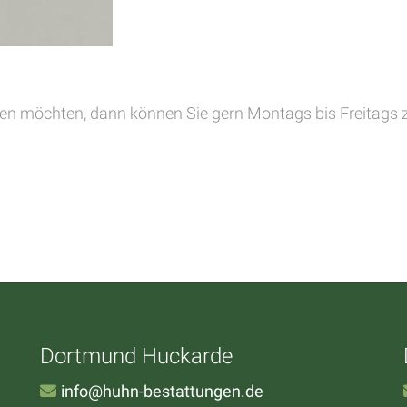
en möchten, dann können Sie gern Montags bis Freitags zwi
Dortmund Huckarde
info@huhn-bestattungen.de