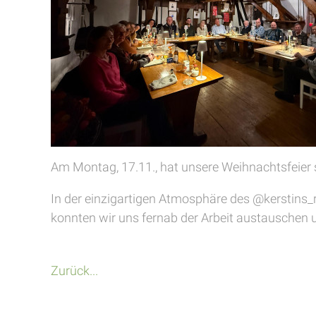
Am Montag, 17.11., hat unsere Weihnachtsfeier 
In der einzigartigen Atmosphäre des @kerstins_
konnten wir uns fernab der Arbeit austauschen 
Zurück...