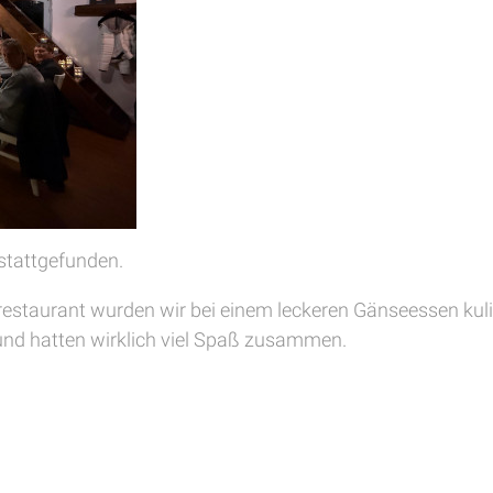
stattgefunden.
restaurant wurden wir bei einem leckeren Gänseessen kuli
und hatten wirklich viel Spaß zusammen.