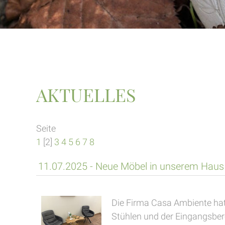
AKTUELLES
Seite
1
[2]
3
4
5
6
7
8
11.07.2025 - Neue Möbel in unserem Haus
Die Firma Casa Ambiente hat
Stühlen und der Eingangsber